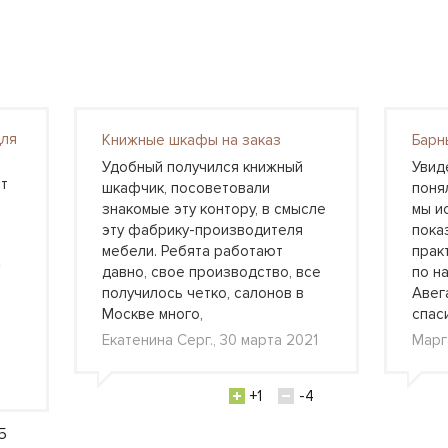
для
Книжные шкафы на заказ
Барн
Удобный получился книжный
Увид
т
шкафчик, посоветовали
понял
знакомые эту контору, в смысле
мы и
эту фабрику-производителя
пока
мебели. Ребята работают
прак
давно, свое производство, все
по н
получилось четко, салонов в
Авег
Москве много,
спас
Екатенина Серг., 30 марта 2021
Марг
+1
-4
5