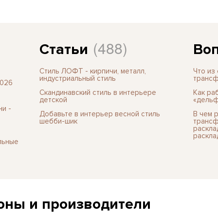
(488)
Статьи
Воп
Стиль ЛОФТ - кирпичи, металл,
Что из
индустриальный стиль
трансф
2026
Скандинавский стиль в интерьере
Как ра
детской
«дельф
и -
Добавьте в интерьер весной стиль
В чем 
шебби-шик
трансф
раскла
раскла
льные
оны и производители