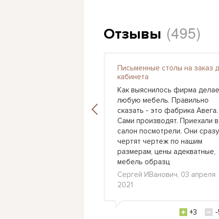
(495)
Отзывы
Письменные столы на заказ 
я детская Астра 3
кабинета
 вошел этот набор в
Как выяснилось фирма делае
ашего сына, поставили
любую мебель. Правильно
 стене кровать и с
сказать - это фабрика Авега.
ороны рабочий стол.
Сами производят. Приехали в
выбор цветов
салон посмотрели. Они сразу
 также как бы
чертят чертеж по нашим
ь пространство,
размерам, цены адекватные,
 стол в
мебель образц
л., 24 февраля 2021
Сергей ИВанович, 03 апреля
2021
+0
-3
+3
-