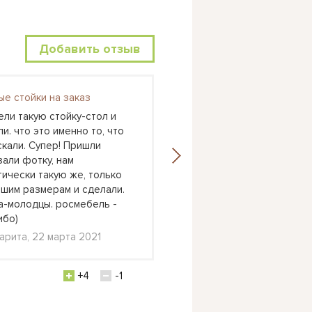
Добавить отзыв
ые стойки на заказ
Астра 6
ели такую стойку-стол и
У нас как раз очень дли
и. что это именно то, что
вытянутая комната и оче
скали. Супер! Пришли
хотелось, чтоб дети спа
зали фотку, нам
над другом. К младшему 
тически такую же, только
удобно было подлезать 
ашим размерам и сделали.
кровать. А тут у младше
а-молодцы. росмебель -
кровать, а старший очен
ибо)
Катерина, Долгопрудный
арита, 22 марта 2021
февраля 2021
+4
-1
+1