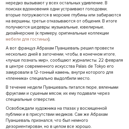
нередко вызывают у всех остальных удивление. В
поисках вдохновения одни устраивают голодовки,
вторые погружаются в морские глубины или забираются
на вершины, третьи отказываются от общения. В итоге
получаются шедевры: музыкальные, ювелирные,
дизайнерские (к примеру, оригинальные коллекции
мебели для гостиных
).
А вот француз Абрахам Пуаншеваль решил провести
несколько дней в заточении, чтобы, в конечном итоге,
«лучше познать мир», сообщают журналисты. 22 февраля
в центре современного искусства Palais de Tokyo его
замуровали в 12-тонный камень, внутри которого для
«пленника» специально выдолбили место.
В течение недели Пуаншеваль питался пюре, вялеными
фруктами и сушеным мясом, их ему подавали через
специальные отверстия.
Освобождали художника на глазах у восхищенной
публики и в присутствии медиков. Сам же Абрахам
Пуаншеваль признался, что был немного
дезориентирован, но в целом все хорошо.