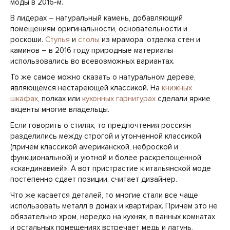
моды в 2016-м.
В лидерах – натуральный камень, добавляющий
помещениям оригинальности, основательности и
роскоши.
Стулья
и
столы
из мрамора, отделка стен и
каминов – в 2016 году природные материалы
использовались во всевозможных вариантах.
То же самое можно сказать о натуральном дереве,
являющемся нестареющей классикой. На
книжных
шкафах
, полках или
кухонных гарнитурах
сделали яркие
акценты многие владельцы.
Если говорить о стилях, то предпочтения россиян
разделились между строгой и утонченной классикой
(причем классикой американской, неброской и
функциональной) и уютной и более раскрепощенной
«скандинавией». А вот пристрастие к итальянской моде
постепенно сдает позиции, считает дизайнер.
Что же касается деталей, то многие стали все чаще
использовать металл в домах и квартирах. Причем это не
обязательно хром, нередко на кухнях, в ванных комнатах
и остальных помещениях встречает медь и латунь,