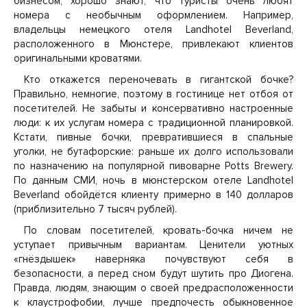
бизнесом, хорошо знают, что туристы очень любят
номера с необычным оформлением. Например,
владельцы немецкого отеля Landhotel Beverland,
расположенного в Мюнстере, привлекают клиентов
оригинальными кроватями.
Кто откажется переночевать в гигантской бочке?
Правильно, немногие, поэтому в гостинице нет отбоя от
посетителей. Не забыты и консервативно настроенные
люди: к их услугам номера с традиционной планировкой.
Кстати, пивные бочки, превратившиеся в спальные
уголки, не бутафорские: раньше их долго использовали
по назначению на популярной пивоварне Potts Brewery.
По данным СМИ, ночь в мюнстерском отеле Landhotel
Beverland обойдётся клиенту примерно в 140 долларов
(приблизительно 7 тысяч рублей).
По словам посетителей, кровать-бочка ничем не
уступает привычным вариантам. Ценители уютных
«гнёздышек» наверняка почувствуют себя в
безопасности, а перед сном будут шутить про Диогена.
Правда, людям, знающим о своей предрасположенности
к клаустрофобии, лучше предпочесть обыкновенное