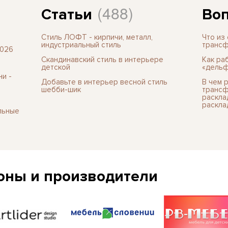
(488)
Статьи
Воп
Стиль ЛОФТ - кирпичи, металл,
Что из
индустриальный стиль
трансф
2026
Скандинавский стиль в интерьере
Как ра
детской
«дельф
и -
Добавьте в интерьер весной стиль
В чем 
шебби-шик
трансф
раскла
раскла
льные
оны и производители