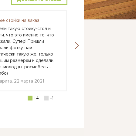
ые стойки на заказ
Астра 6
ели такую стойку-стол и
У нас как раз очень дли
и. что это именно то, что
вытянутая комната и оче
скали. Супер! Пришли
хотелось, чтоб дети спа
зали фотку, нам
над другом. К младшему 
тически такую же, только
удобно было подлезать 
ашим размерам и сделали.
кровать. А тут у младше
а-молодцы. росмебель -
кровать, а старший очен
ибо)
Катерина, Долгопрудный
арита, 22 марта 2021
февраля 2021
+4
-1
+1