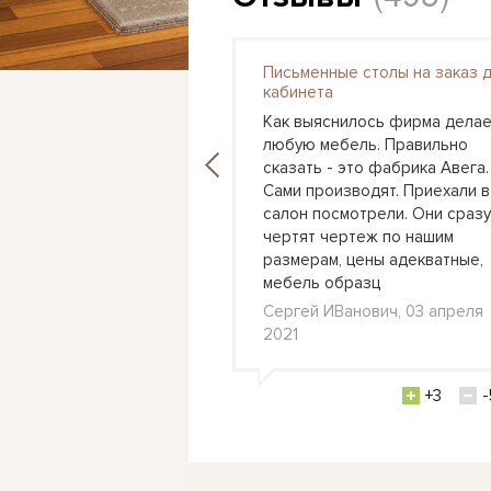
Письменные столы на заказ 
я детская Астра 3
кабинета
 вошел этот набор в
Как выяснилось фирма делае
ашего сына, поставили
любую мебель. Правильно
 стене кровать и с
сказать - это фабрика Авега.
ороны рабочий стол.
Сами производят. Приехали в
выбор цветов
салон посмотрели. Они сразу
 также как бы
чертят чертеж по нашим
ь пространство,
размерам, цены адекватные,
 стол в
мебель образц
л., 24 февраля 2021
Сергей ИВанович, 03 апреля
2021
+0
-3
+3
-