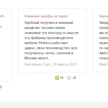
для
Книжные шкафы на заказ
Барн
Удобный получился книжный
Увид
т
шкафчик, посоветовали
понял
знакомые эту контору, в смысле
мы и
эту фабрику-производителя
пока
мебели. Ребята работают
прак
давно, свое производство, все
по н
получилось четко, салонов в
Авег
Москве много,
спас
Екатенина Серг., 30 марта 2021
Марг
+1
-4
5